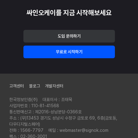
싸인오케이를 지금 시작해보세요
도입 문의하기
무료로 시작하기
푸터
고객센터
블로그
개발자센터
한국정보인증(주)
대표이사 : 조태묵
사업자번호 : 110-81-41568
통신판매신고 : 제2016-성남분당-0366호
주소 : (우)13453 경기도 성남시 수정구 금토로 69, 6층(금토동,
다우디지털스퀘어)
전화 : 1566-7797
메일 : webmaster@signok.com
팩스 : 02-360-3001