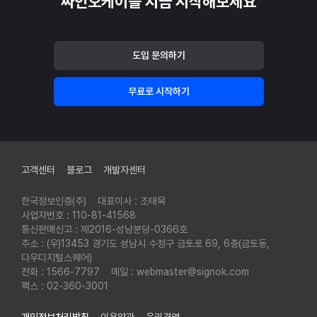
싸인오케이를 지금 시작해보세요
도입 문의하기
무료로 시작하기
푸터
고객센터
블로그
개발자센터
한국정보인증(주)
대표이사 : 조태묵
사업자번호 : 110-81-41568
통신판매신고 : 제2016-성남분당-0366호
주소 : (우)13453 경기도 성남시 수정구 금토로 69, 6층(금토동,
다우디지털스퀘어)
전화 : 1566-7797
메일 : webmaster@signok.com
팩스 : 02-360-3001
개인정보처리방침
이용약관
윤리경영