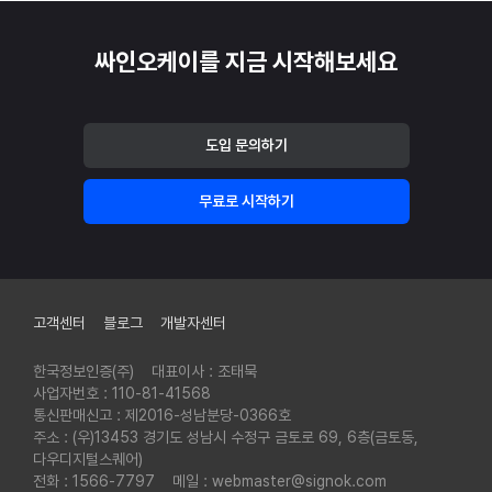
싸인오케이를 지금 시작해보세요
도입 문의하기
무료로 시작하기
푸터
고객센터
블로그
개발자센터
한국정보인증(주)
대표이사 : 조태묵
사업자번호 : 110-81-41568
통신판매신고 : 제2016-성남분당-0366호
주소 : (우)13453 경기도 성남시 수정구 금토로 69, 6층(금토동,
다우디지털스퀘어)
전화 : 1566-7797
메일 : webmaster@signok.com